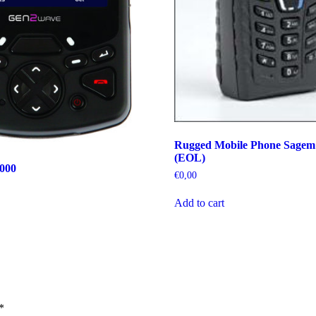
Rugged Mobile Phone Sage
(EOL)
000
€
0,00
Add to cart
*