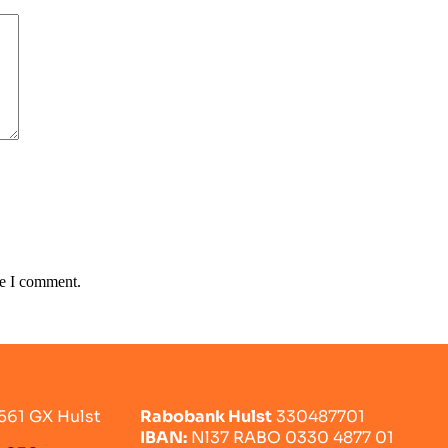
me I comment.
561 GX Hulst
Rabobank Hulst
330487701
IBAN:
Nl37 RABO 0330 4877 01