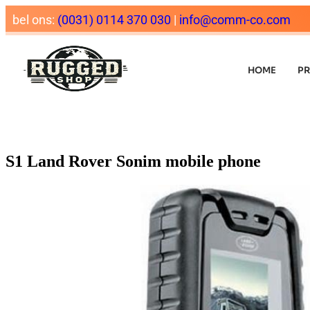
bel ons:
(0031) 0114 370 030
|
info@comm-co.com
HOME
P
S1 Land Rover Sonim mobile phone