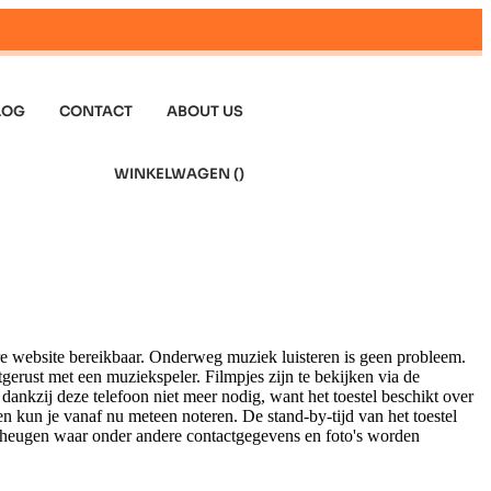
LOG
CONTACT
ABOUT US
WINKELWAGEN (
)
ere website bereikbaar. Onderweg muziek luisteren is geen probleem.
erust met een muziekspeler. Filmpjes zijn te bekijken via de
dankzij deze telefoon niet meer nodig, want het toestel beschikt over
en kun je vanaf nu meteen noteren. De stand-by-tijd van het toestel
geheugen waar onder andere contactgegevens en foto's worden