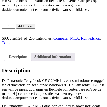
een van de meest duurzame en flexibele converteerbare pc’s op de
markt. Hij combineert de prestaties van een reguliere
desktopcomputer met een connectiviteit van wereldklasse.
Add to cart
SKU:
rugged_id_255
Categories:
Computer
,
MCA
,
Ruggedshop
,
Tablet
Description
Additional information
Description
De Panasonic Toughbook CF-C2 MK1 is een semi robuuste rugged
tablet draaiende op het nieuwe Windows 8. De Panasonic CF-C2 is
een van de meest duurzame en flexibele converteerbare pc’s op de
markt. Hij combineert de prestaties van een reguliere
desktopcomputer met een connectiviteit van wereldklasse.
De Panasonic CF-C2 MK1 draait op een Intel i5 processor. Zoals