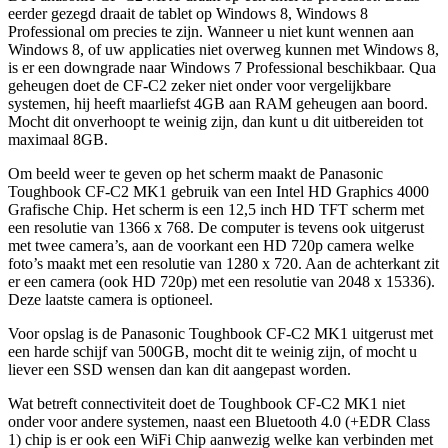
eerder gezegd draait de tablet op Windows 8, Windows 8
Professional om precies te zijn. Wanneer u niet kunt wennen aan
Windows 8, of uw applicaties niet overweg kunnen met Windows 8,
is er een downgrade naar Windows 7 Professional beschikbaar. Qua
geheugen doet de CF-C2 zeker niet onder voor vergelijkbare
systemen, hij heeft maarliefst 4GB aan RAM geheugen aan boord.
Mocht dit onverhoopt te weinig zijn, dan kunt u dit uitbereiden tot
maximaal 8GB.
Om beeld weer te geven op het scherm maakt de Panasonic
Toughbook CF-C2 MK1 gebruik van een Intel HD Graphics 4000
Grafische Chip. Het scherm is een 12,5 inch HD TFT scherm met
een resolutie van 1366 x 768. De computer is tevens ook uitgerust
met twee camera’s, aan de voorkant een HD 720p camera welke
foto’s maakt met een resolutie van 1280 x 720. Aan de achterkant zit
er een camera (ook HD 720p) met een resolutie van 2048 x 15336).
Deze laatste camera is optioneel.
Voor opslag is de Panasonic Toughbook CF-C2 MK1 uitgerust met
een harde schijf van 500GB, mocht dit te weinig zijn, of mocht u
liever een SSD wensen dan kan dit aangepast worden.
Wat betreft connectiviteit doet de Toughbook CF-C2 MK1 niet
onder voor andere systemen, naast een Bluetooth 4.0 (+EDR Class
1) chip is er ook een WiFi Chip aanwezig welke kan verbinden met