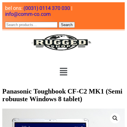
bel ons:
(0031) 0114 370 030
|
info@comm-co.com
Search
Panasonic Toughbook CF-C2 MK1 (Semi
robuuste Windows 8 tablet)