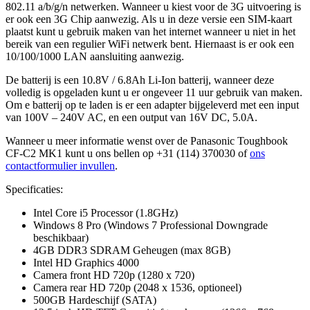
802.11 a/b/g/n netwerken. Wanneer u kiest voor de 3G uitvoering is
er ook een 3G Chip aanwezig. Als u in deze versie een SIM-kaart
plaatst kunt u gebruik maken van het internet wanneer u niet in het
bereik van een regulier WiFi netwerk bent. Hiernaast is er ook een
10/100/1000 LAN aansluiting aanwezig.
De batterij is een 10.8V / 6.8Ah Li-Ion batterij, wanneer deze
volledig is opgeladen kunt u er ongeveer 11 uur gebruik van maken.
Om e batterij op te laden is er een adapter bijgeleverd met een input
van 100V – 240V AC, en een output van 16V DC, 5.0A.
Wanneer u meer informatie wenst over de Panasonic Toughbook
CF-C2 MK1 kunt u ons bellen op +31 (114) 370030 of
ons
contactformulier invullen
.
Specificaties:
Intel Core i5 Processor (1.8GHz)
Windows 8 Pro (Windows 7 Professional Downgrade
beschikbaar)
4GB DDR3 SDRAM Geheugen (max 8GB)
Intel HD Graphics 4000
Camera front HD 720p (1280 x 720)
Camera rear HD 720p (2048 x 1536, optioneel)
500GB Hardeschijf (SATA)