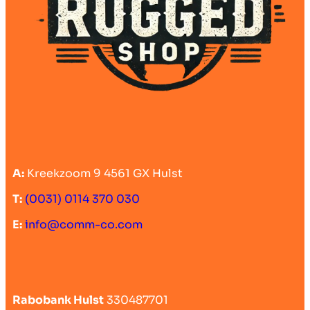
A:
Kreekzoom 9 4561 GX Hulst
T:
(0031) 0114 370 030
E:
info@comm-co.com
Rabobank Hulst
330487701