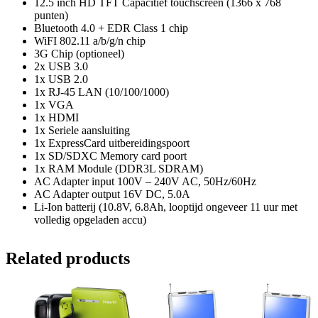
12.5 inch HD TFT Capacitief touchscreen (1366 x 768
punten)
Bluetooth 4.0 + EDR Class 1 chip
WiFI 802.11 a/b/g/n chip
3G Chip (optioneel)
2x USB 3.0
1x USB 2.0
1x RJ-45 LAN (10/100/1000)
1x VGA
1x HDMI
1x Seriele aansluiting
1x ExpressCard uitbereidingspoort
1x SD/SDXC Memory card poort
1x RAM Module (DDR3L SDRAM)
AC Adapter input 100V – 240V AC, 50Hz/60Hz
AC Adapter output 16V DC, 5.0A
Li-Ion batterij (10.8V, 6.8Ah, looptijd ongeveer 11 uur met
volledig opgeladen accu)
Related products