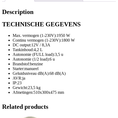
Description
TECHNISCHE GEGEVENS
Max. vermogen (1-230V):1950 W
Continu vermogen (1-230V):1800 W
DC output:12V / 8,3A
Tankinhoud:4,2 L
Autonomie (FULL load):3,5 u
Autonomie (1/2 load):6 u
Brandstof:benzine
Starter:manueel
Geluidsniveau dB(A):68 dB(A)
AVR:ja
IP:23
Gewicht:23,5 kg
Afmetingen:510x300x475 mm
Related products