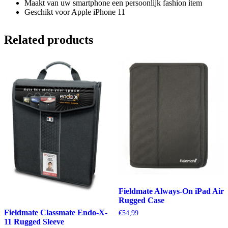
Maakt van uw smartphone een persoonlijk fashion item
Geschikt voor Apple iPhone 11
Related products
Fieldmate Always-On iPad Air
Rugged Case
Fieldmate Classmate Endo-X-
€
54,99
11 Rugged Sleeve