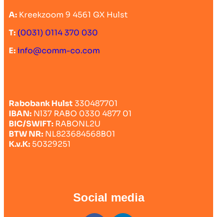
A:
Kreekzoom 9 4561 GX Hulst
T:
(0031) 0114 370 030
E:
info@comm-co.com
Rabobank Hulst
330487701
IBAN:
Nl37 RABO 0330 4877 01
BIC/SWIFT:
RABONL2U
BTW NR:
NL823684568B01
K.v.K:
50329251
Social media