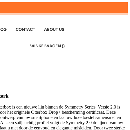
LOG
CONTACT
ABOUT US
WINKELWAGEN (
)
terk
rbox is een nieuwe lijn binnen de Symmetry Series. Versie 2.0 is
oor het originele Otterbox Drop+ bescherming certificaat. Deze
et ontwerp van uw smartphone en laat uw luxe toestel samensmelten
ls een satijnachtig profiel volgt de Symmetry 2.0 de lijnen van uw
at u niet door de eenvoud en elegantie misleiden. Door twee sterke