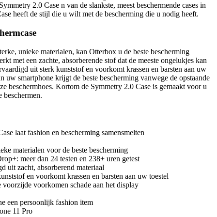
 Symmetry 2.0 Case n van de slankste, meest beschermende cases in
se heeft de stijl die u wilt met de bescherming die u nodig heeft.
chermcase
erke, unieke materialen, kan Otterbox u de beste bescherming
erkt met een zachte, absorberende stof dat de meeste ongelukjes kan
rvaardigd uit sterk kunststof en voorkomt krassen en barsten aan uw
van uw smartphone krijgt de beste bescherming vanwege de opstaande
eze beschermhoes. Kortom de Symmetry 2.0 Case is gemaakt voor u
te beschermen.
ase laat fashion en bescherming samensmelten
eke materialen voor de beste bescherming
Drop+: meer dan 24 testen en 238+ uren getest
gd uit zacht, absorberend materiaal
 kunststof en voorkomt krassen en barsten aan uw toestel
 voorzijde voorkomen schade aan het display
 een persoonlijk fashion item
one 11 Pro