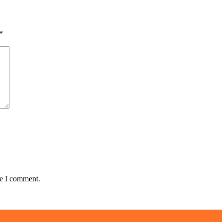
*
me I comment.