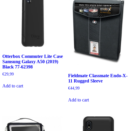
Otterbox Commuter Lite Case
Samsung Galaxy A50 (2019)
Black 77-62398
€
29,99
Fieldmate Classmate Endo-X-
11 Rugged Sleeve
Add to cart
€
44,99
Add to cart