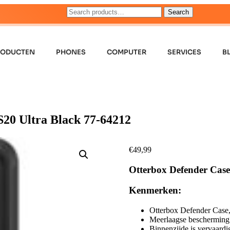
Search
RODUCTEN
PHONES
COMPUTER
SERVICES
B
20 Ultra Black 77-64212
€
49,99
Otterbox Defender Case
Kenmerken:
Otterbox Defender Case
Meerlaagse bescherming v
Binnenzijde is vervaardi