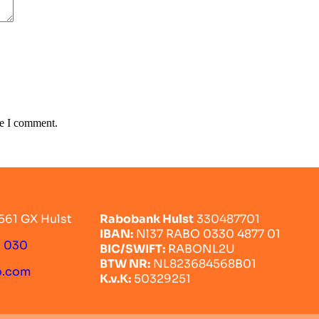
me I comment.
561 GX Hulst
Rabobank Hulst
330487701
IBAN:
Nl37 RABO 0330 4877 01
0 030
BIC/SWIFT:
RABONL2U
BTW NR:
NL823684568B01
o.com
K.v.K:
50329251