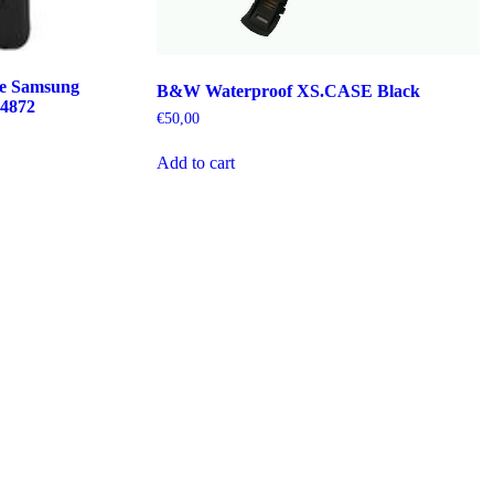
se Samsung
B&W Waterproof XS.CASE Black
64872
€
50,00
Add to cart