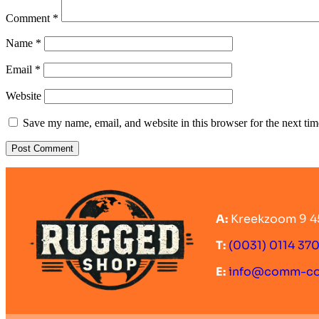
Comment
*
Name
*
Email
*
Website
Save my name, email, and website in this browser for the next ti
A:
Kreekzoom 9 4
T:
(0031) 0114 37
E:
info@comm-c