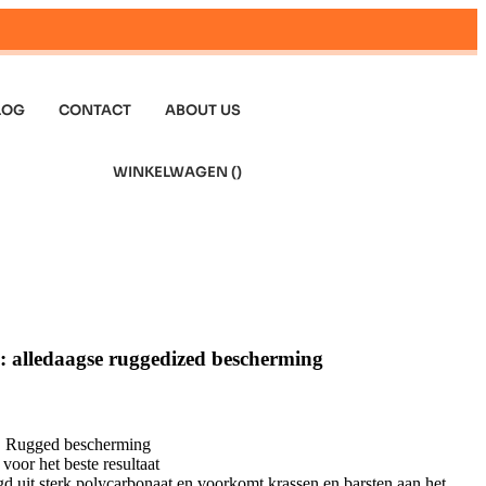
LOG
CONTACT
ABOUT US
WINKELWAGEN (
)
: alledaagse ruggedized bescherming
, Rugged bescherming
oor het beste resultaat
gd uit sterk polycarbonaat en voorkomt krassen en barsten aan het