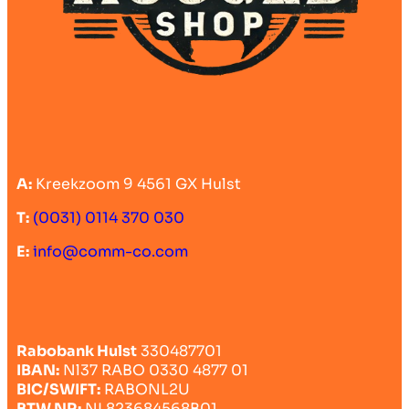
A:
Kreekzoom 9 4561 GX Hulst
T:
(0031) 0114 370 030
E:
info@comm-co.com
Rabobank Hulst
330487701
IBAN:
Nl37 RABO 0330 4877 01
BIC/SWIFT:
RABONL2U
BTW NR:
NL823684568B01