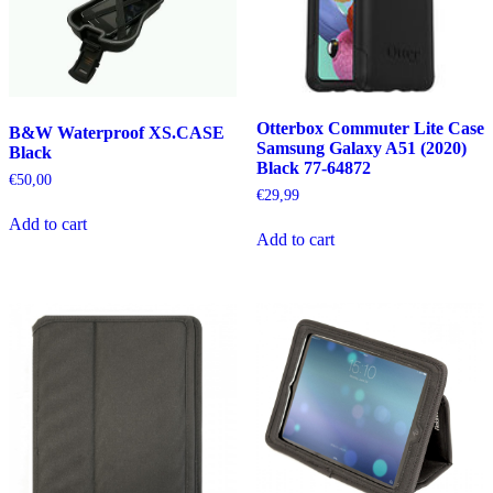
Otterbox Commuter Lite Case
B&W Waterproof XS.CASE
Samsung Galaxy A51 (2020)
Black
Black 77-64872
€
50,00
€
29,99
Add to cart
Add to cart