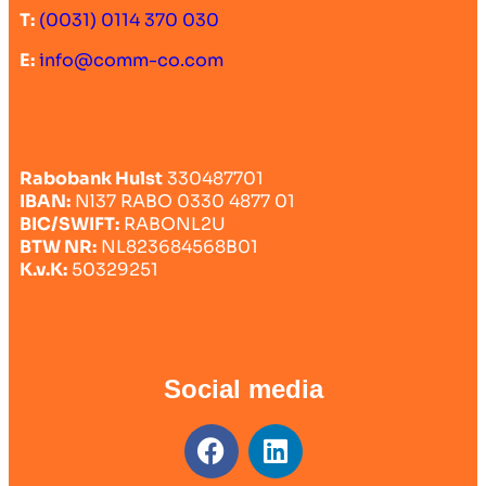
T:
(0031) 0114 370 030
E:
info@comm-co.com
Rabobank Hulst
330487701
IBAN:
Nl37 RABO 0330 4877 01
BIC/SWIFT:
RABONL2U
BTW NR:
NL823684568B01
K.v.K:
50329251
Social media