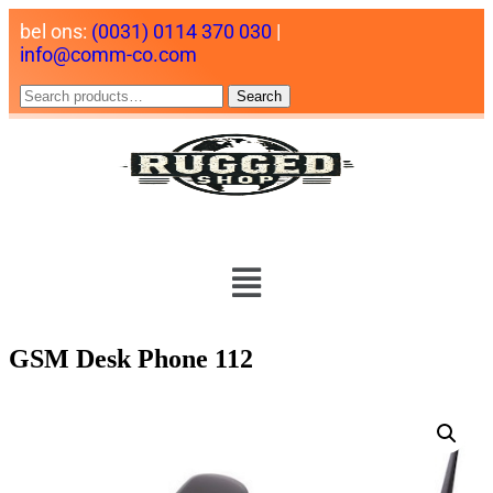
bel ons:
(0031) 0114 370 030
|
info@comm-co.com
Search
GSM Desk Phone 112