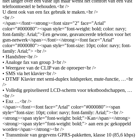
niet langer over een vaste lijn maar wenst het comfort van een vast
telefoontoestel te behouden.<br />
U dient ook van een fax gebruik te maken.<br />
<br />
</span></font><strong><font size="2" face="Arial"
color="#000080"><span style="font-weight: bold; color: navy;
font-family: Arial;">Een gewone, geavanceerde telefoon voor het
gsm-netwerk</span></font></strong><font face="Arial"
color="#000080"><span style="font-size: 10pt; color: navy; font-
family: Arial;"> <br />
• Handsfree<br />
• Analoge fax van group 3<br />
• Weergave van de CLIP van de oproeper<br />
• SMS via het klavier<br />
• DTMF Klavier met semi-duplex luidspreker, mute-functie, …<br
/>
• Volledig gepixeliseerd LCD-scherm voor tekstboodschappen, …
<br />
• Enz …<br />
</span></font><font face="Arial" color="#000080"><span
style="font-size: 10pt; color: navy; font-family: Arial;"><br />
<strong><span style="font-weight: bold;">Kan</span></strong>
<strong><span style="font-weight: bold;"> aan een pc gekoppeld
worden</span></strong><br />
• Transmissie van gegevens GPRS-pakketten, klasse 10 (85,6 kbps)