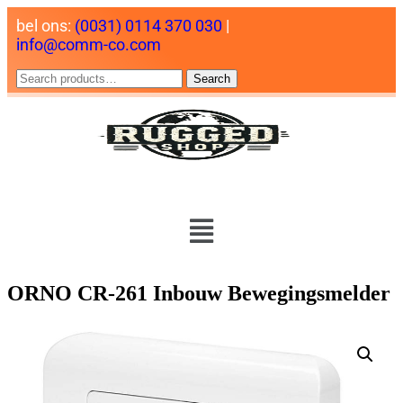
bel ons:
(0031) 0114 370 030
|
info@comm-co.com
Search
ORNO CR-261 Inbouw Bewegingsmelder