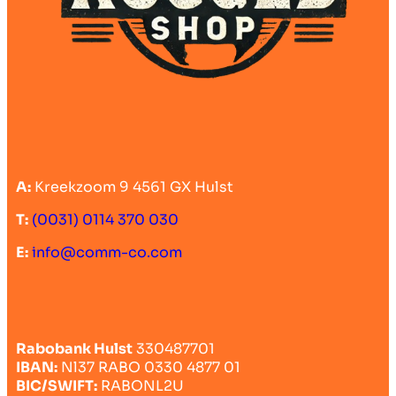
A:
Kreekzoom 9 4561 GX Hulst
T:
(0031) 0114 370 030
E:
info@comm-co.com
Rabobank Hulst
330487701
IBAN:
Nl37 RABO 0330 4877 01
BIC/SWIFT:
RABONL2U