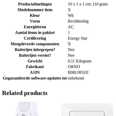
Productafmetingen
‎10 x 1 x 1 cm; 110 gram
Modelnummer item
‎X
Kleur
‎Wit
Vorm
‎Rechthoekig
Energiebron
‎AC
Aantal items in pakket
‎1
Certificering
‎Energy Star
Meegeleverde componenten
‎X
Batterijen inbegrepen?
‎Nee
Batterijen vereist?
‎Nee
Gewicht
‎0.11 Kilogram
Fabrikant
‎ORNO
ASIN
‎B08L995JJJ
Gegarandeerde software-updates tot
‎onbekend
Related products