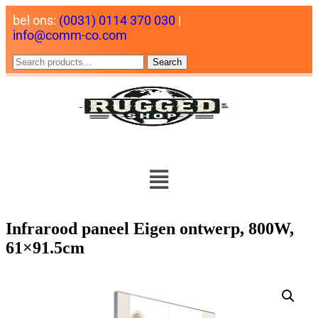
bel ons:
(0031) 0114 370 030
|
info@comm-co.com
Search
Infrarood paneel Eigen ontwerp, 800W,
61×91.5cm