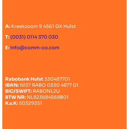
A:
Kreekzoom 9 4561 GX Hulst
T:
(0031) 0114 370 030
E:
info@comm-co.com
Rabobank Hulst
330487701
IBAN:
Nl37 RABO 0330 4877 01
BIC/SWIFT:
RABONL2U
BTW NR:
NL823684568B01
K.v.K:
50329251