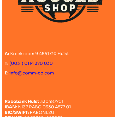
A:
Kreekzoom 9 4561 GX Hulst
T:
(0031) 0114 370 030
E:
info@comm-co.com
Rabobank Hulst
330487701
IBAN:
Nl37 RABO 0330 4877 01
BIC/SWIFT:
RABONL2U