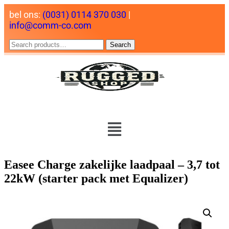
bel ons:
(0031) 0114 370 030
|
info@comm-co.com
Search
Easee Charge zakelijke laadpaal – 3,7 tot
22kW (starter pack met Equalizer)