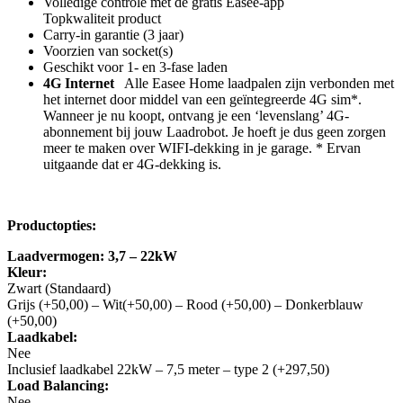
Volledige controle met de gratis Easee-app
Topkwaliteit product
Carry-in garantie (3 jaar)
Voorzien van socket(s)
Geschikt voor 1- en 3-fase laden
4
G
Internet
Alle Easee Home laadpalen zijn verbonden met
het internet door middel van een geïntegreerde 4G sim*.
Wanneer je nu koopt, ontvang je een ‘levenslang’ 4G-
abonnement bij jouw Laadrobot. Je hoeft je dus geen zorgen
meer te maken over WIFI-dekking in je garage. * Ervan
uitgaande dat er 4G-dekking is.
Productopties:
Laadvermogen: 3,7 – 22kW
Kleur:
Zwart (Standaard)
Grijs (+50,00) – Wit(+50,00) – Rood (+50,00) – Donkerblauw
(+50,00)
Laadkabel:
Nee
Inclusief laadkabel 22kW – 7,5 meter – type 2 (+297,50)
Load Balancing:
Nee