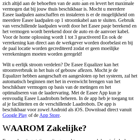
zich altijd aan de behoeften van de auto aan en levert het maximale
vermogen dat bij jouw thuis beschikbaar is. Mocht u meerdere
Easee laadpalen aanschaffen en instaleren is er de mogelijkheid om
meerdere Easee laadpalen op 1 stroomkabel aan te sluiten. Gebruik
van verschillende laadpalen wordt door het Easee pasje berekend en
het vermogen wordt berekend door de auto en de aanvoer kabel.
Voor de home oplossing wordt 1 tot 3 geactiveerd En ook de
verrekening kan direct aan de werkgever worden doorbelast en bij
de paal locatie worden gecrediteerd zodat er geen moeilijke
verrekeningen moeten worden geregeld!
Wilt u eerlijk stroom verdelen? De Easee Equalizer kan het
stroomverbruik in het huis of gebouw aflezen. Mocht je de
Equalizer hebben aangeschaft en aangesloten op het systeem, zal het
automatisch beginnen met het in evenwicht brengen van het
beschikbare vermogen op basis van de metingen en het
optimaliseren van de laadervaring. Met de Easee App kun je
eenvoudig Easee Laadrobots beheren. In de app heb je toegang tot
al je faciliteiten en de verschillende Laadrobots. De app is
beschikbaar voor zowel Android als iOS. Download direct vanuit
Google Play
of de
App Store
.
W
AAROM Zakelijke?