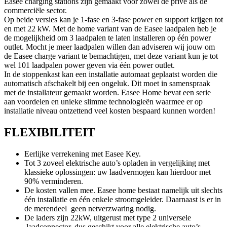
Easee charging stations zijn gemaakt voor zowel de privé als de
commerciële sector.
Op beide versies kan je 1-fase en 3-fase power en support krijgen tot
en met 22 kW. Met de home variant van de Easee laadpalen heb je
de mogelijkheid om 3 laadpalen te laten installeren op één power
outlet. Mocht je meer laadpalen willen dan adviseren wij jouw om
de Easee charge variant te bemachtigen, met deze variant kun je tot
wel 101 laadpalen power geven via één power outlet.
In de stoppenkast kan een installatie automaat geplaatst worden die
automatisch afschakelt bij een ongeluk. Dit moet in samenspraak
met de installateur gemaakt worden. Easee Home bevat een serie
aan voordelen en unieke slimme technologieën waarmee er op
installatie niveau ontzettend veel kosten bespaard kunnen worden!
FLEXIBILITEIT
Eerlijke verrekening met Easee Key.
Tot 3 zoveel elektrische auto’s opladen in vergelijking met
klassieke oplossingen: uw laadvermogen kan hierdoor met
90% verminderen.
De kosten vallen mee. Easee home bestaat namelijk uit slechts
één installatie en één enkele stroomgeleider. Daarnaast is er in
de merendeel geen netverzwaring nodig.
De laders zijn 22kW, uitgerust met type 2 universele
laadconnector, dus geschikt voor alle elektrische auto’s