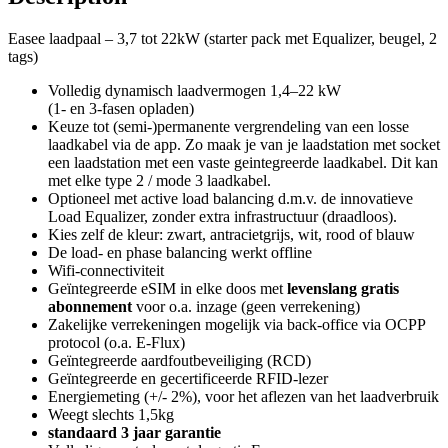
Easee laadpaal – 3,7 tot 22kW (starter pack met Equalizer, beugel, 2
tags)
Volledig dynamisch laadvermogen 1,4–22 kW
(1- en 3-fasen opladen)
Keuze tot (semi-)permanente vergrendeling van een losse
laadkabel via de app. Zo maak je van je laadstation met socket
een laadstation met een vaste geintegreerde laadkabel. Dit kan
met elke type 2 / mode 3 laadkabel.
Optioneel met active load balancing d.m.v. de innovatieve
Load Equalizer, zonder extra infrastructuur (draadloos).
Kies zelf de kleur: zwart, antracietgrijs, wit, rood of blauw
De load- en phase balancing werkt offline
Wifi-connectiviteit
Geïntegreerde eSIM in elke doos met
levenslang gratis
abonnement
voor o.a. inzage (geen verrekening)
Zakelijke verrekeningen mogelijk via back-office via OCPP
protocol (o.a. E-Flux)
Geïntegreerde aardfoutbeveiliging (RCD)
Geïntegreerde en gecertificeerde RFID-lezer
Energiemeting (+/- 2%), voor het aflezen van het laadverbruik
Weegt slechts 1,5kg
standaard 3 jaar garantie