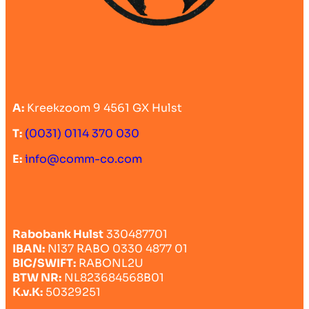
A:
Kreekzoom 9 4561 GX Hulst
T:
(0031) 0114 370 030
E:
info@comm-co.com
Rabobank Hulst
330487701
IBAN:
Nl37 RABO 0330 4877 01
BIC/SWIFT:
RABONL2U
BTW NR:
NL823684568B01
K.v.K:
50329251